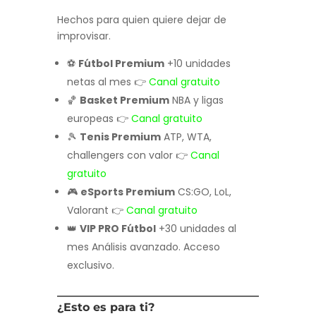
Hechos para quien quiere dejar de
improvisar.
⚽
Fútbol Premium
+10 unidades
netas al mes 👉
Canal gratuito
🏀
Basket Premium
NBA y ligas
europeas 👉
Canal gratuito
🎾
Tenis Premium
ATP, WTA,
challengers con valor 👉
Canal
gratuito
🎮
eSports Premium
CS:GO, LoL,
Valorant 👉
Canal gratuito
👑
VIP PRO Fútbol
+30 unidades al
mes Análisis avanzado. Acceso
exclusivo.
¿Esto es para ti?