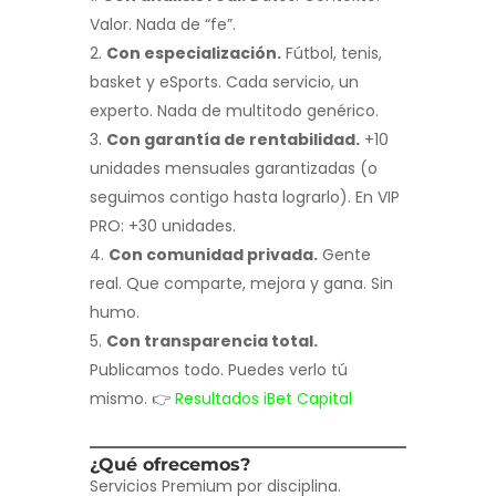
Valor. Nada de “fe”.
Con especialización.
Fútbol, tenis,
basket y eSports. Cada servicio, un
experto. Nada de multitodo genérico.
Con garantía de rentabilidad.
+10
unidades mensuales garantizadas (o
seguimos contigo hasta lograrlo). En VIP
PRO: +30 unidades.
Con comunidad privada.
Gente
real. Que comparte, mejora y gana. Sin
humo.
Con transparencia total.
Publicamos todo. Puedes verlo tú
mismo. 👉
Resultados iBet Capital
¿Qué ofrecemos?
Servicios Premium por disciplina.