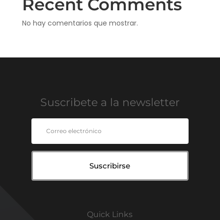
Recent Comments
No hay comentarios que mostrar.
Suscribete a la newsletter
Suscribirse
Quick Links