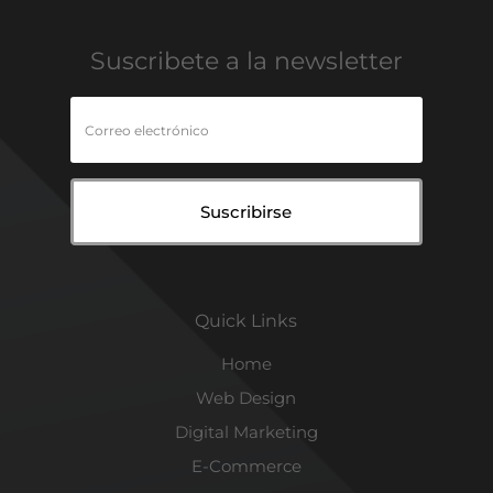
Suscribete a la newsletter
Suscribirse
Quick Links
Home
Web Design
Digital Marketing
E-Commerce