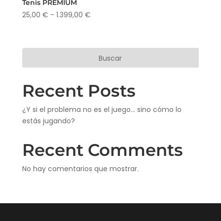
Tenis PREMIUM
Rango
25,00
€
-
1.399,00
€
de
precios:
desde
Buscar
25,00 €
hasta
1.399,00 €
Recent Posts
¿Y si el problema no es el juego… sino cómo lo
estás jugando?
Recent Comments
No hay comentarios que mostrar.