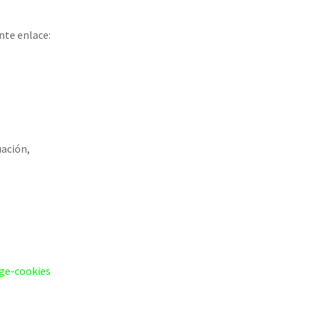
nte enlace:
uación,
ge-cookies