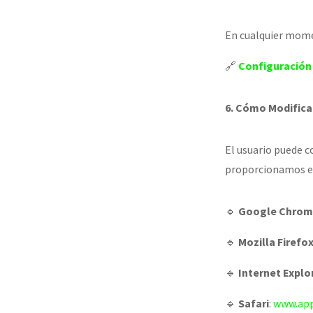
En cualquier momen
🔗
Configuración
6. Cómo Modifica
El usuario puede c
proporcionamos enl
🔹
Google Chro
🔹
Mozilla Firefo
🔹
Internet Explo
🔹
Safari
:
www.app