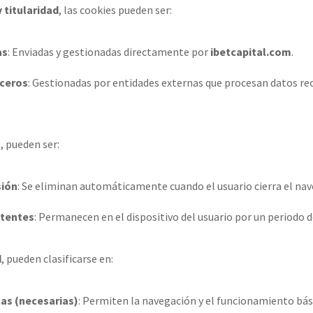
 titularidad
, las cookies pueden ser:
as
: Enviadas y gestionadas directamente por
ibetcapital.com
.
rceros
: Gestionadas por entidades externas que procesan datos re
n
, pueden ser:
sión
: Se eliminan automáticamente cuando el usuario cierra el nav
stentes
: Permanecen en el dispositivo del usuario por un periodo
d
, pueden clasificarse en:
as (necesarias)
: Permiten la navegación y el funcionamiento bási