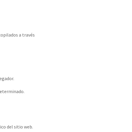
copilados a través
egador.
 determinado.
co del sitio web.