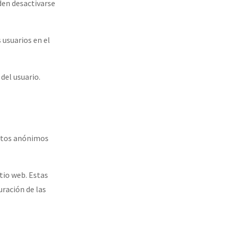
den desactivarse
 usuarios en el
 del usuario.
datos anónimos
itio web. Estas
uración de las