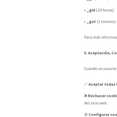
•
_gid
(24 horas)
•
_gat
(1 minuto)
Para más informac
5. Aceptación, C
Cuando un usuario
✅
Aceptar todas 
❌
Rechazar cooki
del sitio web.
⚙️
Configurar co